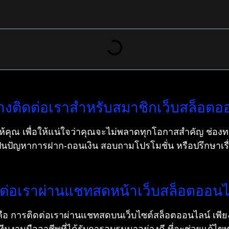
างติดต่อเราสำหรับสมาชิกเว็บสล็อตอ
คุณ เพื่อให้แน่ใจว่าคุณจะไม่พลาดทุกโอกาสสำคัญ ช่องทาง
ะเป็นปัญหาการฝาก-ถอนเงิน สอบถามโปรโมชั่น หรือปรึกษาเร
ดต่อเราผ่านแชทสดหน้าเว็บสล็อตออนไ
ก็คือ การติดต่อเราผ่านแชทสดบนเว็บไซต์สล็อตออนไลน์ เพีย