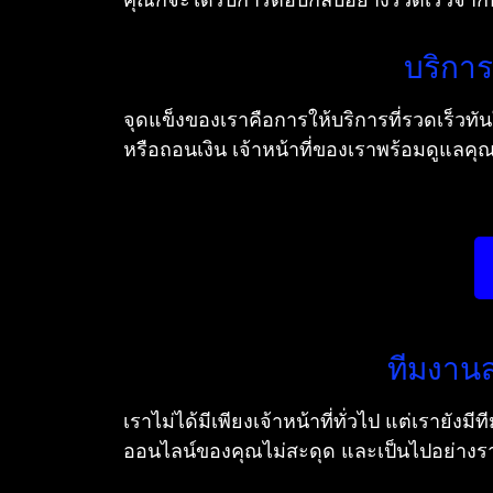
คุณก็จะได้รับการตอบกลับอย่างรวดเร็วจากท
บริการ
จุดแข็งของเราคือการให้บริการที่รวดเร็วทั
หรือถอนเงิน เจ้าหน้าที่ของเราพร้อมดูแลคุ
ทีมงานส
เราไม่ได้มีเพียงเจ้าหน้าที่ทั่วไป แต่เราย
ออนไลน์ของคุณไม่สะดุด และเป็นไปอย่างรา