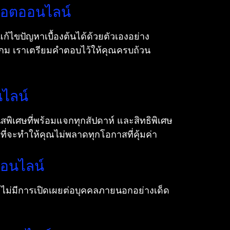
ล็อตออนไลน์
้ไขปัญหาเบื้องต้นได้ด้วยตัวเองอย่าง
้าเกม เราเตรียมคำตอบไว้ให้คุณครบถ้วน
นไลน์
ัสพิเศษที่พร้อมแจกทุกสัปดาห์ และสิทธิพิเศษ
ี่จะทำให้คุณไม่พลาดทุกโอกาสที่คุ้มค่า
อนไลน์
 ไม่มีการเปิดเผยต่อบุคคลภายนอกอย่างเด็ด