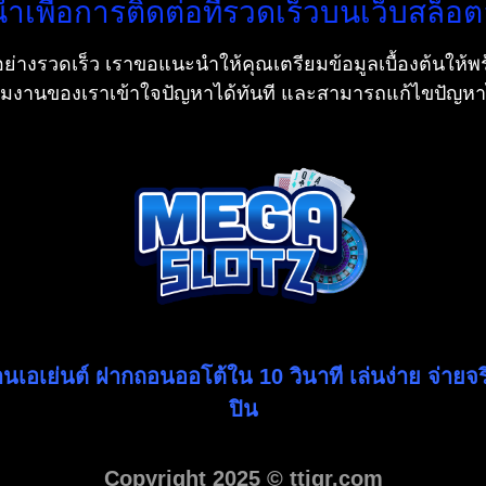
ำเพื่อการติดต่อที่รวดเร็วบนเว็บสล็อ
่างรวดเร็ว เราขอแนะนำให้คุณเตรียมข้อมูลเบื้องต้นให้พร้อ
ีมงานของเราเข้าใจปัญหาได้ทันที และสามารถแก้ไขปัญหา
่านเอเย่นต์ ฝากถอนออโต้ใน 10 วินาที เล่นง่าย จ่าย
ปิน
Copyright 2025 © ttigr.com