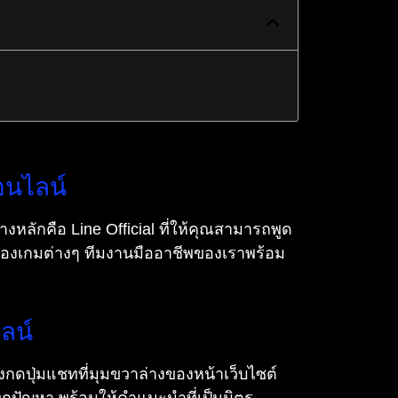
อนไลน์
หลักคือ Line Official ที่ให้คุณสามารถพูด
ื่องเกมต่างๆ ทีมงานมืออาชีพของเราพร้อม
ลน์
งกดปุ่มแชทที่มุมขวาล่างของหน้าเว็บไซต์