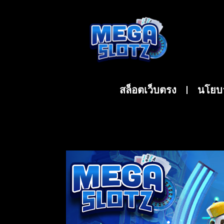
สล็อตเว็บตรง
นโยบา