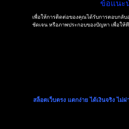
ข้อแนะน
เพื่อให้การติดต่อของคุณได้รับการตอบกลับอย
ชัดเจน หรือภาพประกอบของปัญหา เพื่อให้ท
สล็อตเว็บตรง แตกง่าย ได้เงินจริง ไม่ผ