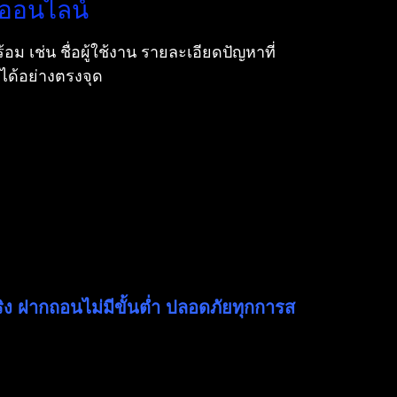
ตออนไลน์
ม เช่น ชื่อผู้ใช้งาน รายละเอียดปัญหาที่
ได้อย่างตรงจุด
จริง ฝากถอนไม่มีขั้นต่ำ ปลอดภัยทุกการส